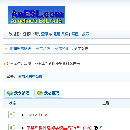
欢迎您：游客！请先
登录
或
注册
风格
|
展区
|
搜索
中国外事论坛
→
外事总版
→
外事资料
→ 帖子列表
外事法律、法规；外事工作者的外事资料文件夹
公告：
当前还未有公告
状态
主题
新的主题
投票帖
Live & Learn
交易帖
新小字报
来华外教评选的学校黑名单(English)
[
2
]