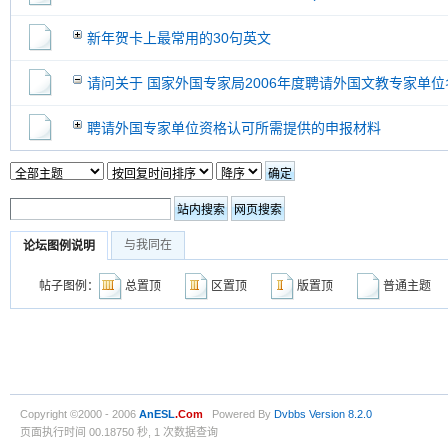
新年贺卡上最常用的30句英文
请问关于 国家外国专家局2006年度聘请外国文教专家单位
聘请外国专家单位资格认可所需提供的申报材料
与我同在
论坛图例说明
帖子图例：
总置顶
区置顶
版置顶
普通主
Copyright ©2000 - 2006
AnESL
.Com
Powered By
Dvbbs
Version 8.2.0
页面执行时间 00.18750 秒, 1 次数据查询