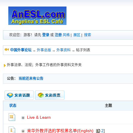
欢迎您：游客！请先
登录
或
注册
风格
|
展区
|
搜索
中国外事论坛
→
外事总版
→
外事资料
→ 帖子列表
外事法律、法规；外事工作者的外事资料文件夹
公告：
当前还未有公告
状态
主题
新的主题
投票帖
Live & Learn
交易帖
新小字报
来华外教评选的学校黑名单(English)
[
2
]