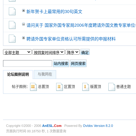
新年贺卡上最常用的30句英文
请问关于 国家外国专家局2006年度聘请外国文教专家单位
聘请外国专家单位资格认可所需提供的申报材料
与我同在
论坛图例说明
帖子图例：
总置顶
区置顶
版置顶
普通主
Copyright ©2000 - 2006
AnESL
.Com
Powered By
Dvbbs
Version 8.2.0
页面执行时间 00.18750 秒, 1 次数据查询