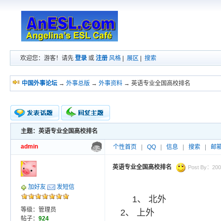
欢迎您：游客！请先
登录
或
注册
风格
|
展区
|
搜索
中国外事论坛
→
外事总版
→
外事资料
→ 英语专业全国高校排名
主题：英语专业全国高校排名
新的主题
投票帖
admin
个性首页
|
QQ
|
信息
|
搜索
|
邮
交易帖
小字报
英语专业全国高校排名
Post By：2008
加好友
发短信
1、 北外
等级：管理员
2、 上外
帖子：
924