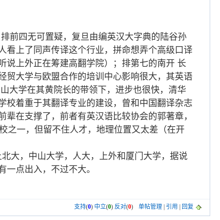
，排前四无可置疑，
复旦由编英汉大字典的陆谷孙
人看上了同声传译这个行业，拼命想弄个高级口译
听说上外正在筹建高翻学院）；
排第七的南开 长
经贸大学与欧盟合作的培训中心影响很大，其英语
中山大学在其黄院长的带领下，进步也很快，
清华
学校着重于其翻译专业的建设，曾和中国翻译杂志
前辈在支撑了，前者有英汉语比较协会的郭著章，
学校之一，但留不住人才，地理位置又太差（在开
上北大，中山大学，人大，上外和厦门大学，据说
有一点出入，不过不大。
支持
(
0
)
中立
(
0
)
反对
(
0
)
单帖管理
|
引用
|
回复