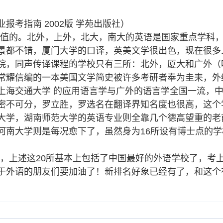
报考指南 2002版 学苑出版社）
值的。
北外，上外，北大，南大的英语是国家重点学科
景都不错，
厦门大学的口译，英美文学很出色，现在很多
院，同声传译课程的学校只有三所：北外，厦大和广外（
常耀信编的一本美国文学简史被许多考研者奉为圭耒，
外
上海交通大学 的应用语言学与广外的语言学全国一流，
密不可分，罗立胜，罗选名在翻译界知名度也很高，这个
大学，湖南师范大学的英语专业则全靠几个德高望重的老
河南大学则是每况愈下了，虽然身为16所设有博士点的
，上述这20所基本上包括了中国最好的外语学校了，考
于外语的朋友们要加油了！新排名好象已经有了，和这个