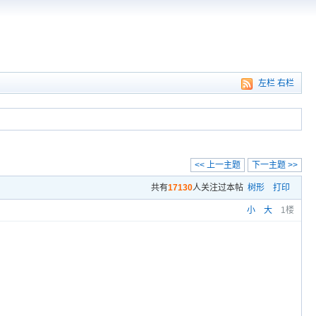
左栏
右栏
<< 上一主题
下一主题 >>
共有
17130
人关注过本帖
树形
打印
小
大
1楼