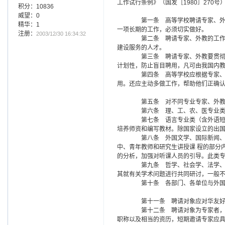
工作试行条例》（国发［1980］270号
积分：10836
威望：0
第一条 高等学校聘请专家、外教
精华：1
一项长期的工作，必须切实做好。
注册：
2003/12/30 16:34:32
第二条 聘请专家、外教的工作，
建设服务的人才。
第三条 聘请专家、外教要贯彻以
计划性，防止盲目聘用，凡可由我国内
第四条 高等学校应根据专家、外
用。还应主动多做工作，帮助他们正确
第五条 对不同专业专家、外教
第六条 理、工、农、医专业类的
第七条 语言专业类（含外语短训
培养师资和编写教材。除国家设立的出
第八条 外国文学、国际新闻、国
中、青年教师和研究生讲授课 程的部分
的分析，加强对听课人员的引导。此类专
第九条 哲学、社会学、法学、政
其就有关学术问题进行共同研讨，一般
第十条 各部门、各单位与外国政
第十一条 聘请对象应对华友好，
第十二条 聘请对象为专家者，应
职称以及相当的资历，短期邀请专家应