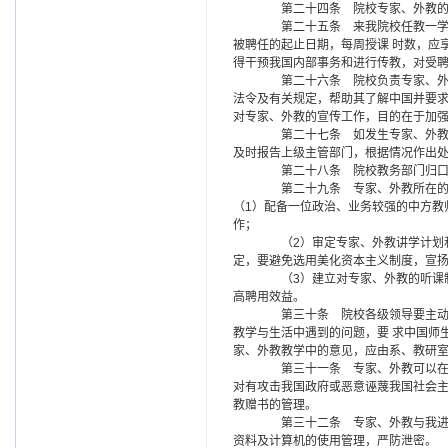
第二十四条 院校专家、外教的管
第二十五条 来我院校任教一学期
被聘任的起止日期，每周授课 时数，应
得干预我国内部事务和进行传教，对受聘
第二十六条 院校负责专家、外教
法令及有关规定，帮助其了解中国并要
对专家、外教的宣传工作，目的在于加
第二十七条 如发生专家、外教在
及时报告上级主管部门，根据情况作出
第二十八条 院校教务部门归口
第二十九条 专家、外教所在的系
（1）配备一位政治、业务较强的中方教
作；
（2）审定专家、外教讲学计划和
定，要避免选用美化资本主义制度，宣
（3）建立对专家、外教的听课制
高聘用效益。
第三十条 院校各级领导要主动做
教学与生活中遇到的问题，要 求中国师
家、外教教学中的意见，应由系、教研室
第三十一条 专家、外教可以在指
对有攻击我国政府或恶意诬蔑我国社会
教赠书的管理。
第三十二条 专家、外教与我进行
资料及计算机的使用管理，严防泄密。