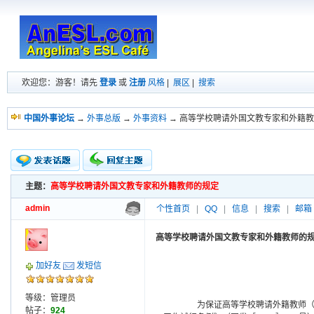
欢迎您：游客！请先
登录
或
注册
风格
|
展区
|
搜索
中国外事论坛
→
外事总版
→
外事资料
→ 高等学校聘请外国文教专家和外籍
主题：
高等学校聘请外国文教专家和外籍教师的规定
新的主题
投票帖
admin
个性首页
|
QQ
|
信息
|
搜索
|
邮箱
交易帖
小字报
高等学校聘请外国文教专家和外籍教师的
加好友
发短信
等级：管理员
为保证高等学校聘请外籍教师（以
帖子：
924