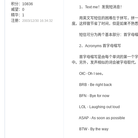
积分：10836
1、Text me！发我短消息！
威望：0
精华：1
用英文写短信的困难在于拼写，拼一个
注册：
2003/12/30 16:34:32
度。这样做节省了时间，但是如果不熟
短信可分为两个基本部分：首字母缩
2、Acronyms 首字母缩写
首字母缩写是由每个单词的第一个字母组合
中。另外，发声相似的词会被字母取代
OIC- Oh I see。
BRB - Be right back
BFN - Bye for now
LOL - Laughing out loud
ASAP - As soon as possible
BTW - By the way