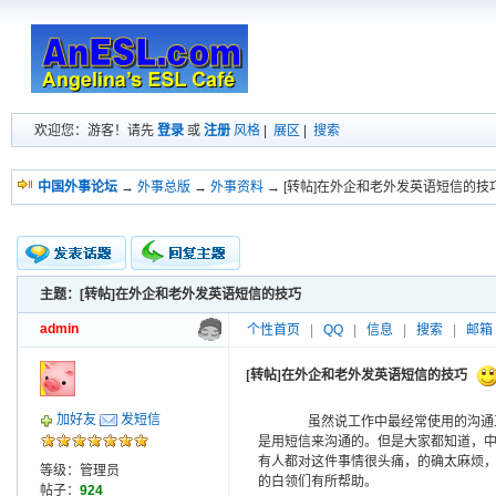
欢迎您：游客！请先
登录
或
注册
风格
|
展区
|
搜索
中国外事论坛
→
外事总版
→
外事资料
→ [转帖]在外企和老外发英语短信的技
主题：[转帖]在外企和老外发英语短信的技巧
新的主题
投票帖
admin
个性首页
|
QQ
|
信息
|
搜索
|
邮箱
交易帖
小字报
[转帖]在外企和老外发英语短信的技巧
加好友
发短信
虽然说工作中最经常使用的沟通工
是用短信来沟通的。但是大家都知道，
有人都对这件事情很头痛，的确太麻烦
等级：管理员
的白领们有所帮助。
帖子：
924