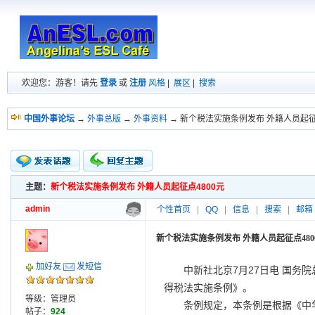
欢迎您：游客！请先
登录
或
注册
风格
|
展区
|
搜索
中国外事论坛
→
外事总版
→
外事资料
→ 新个税法实施条例发布 外籍人员起征
主题：
新个税法实施条例发布 外籍人员起征点4800元
新的主题
投票帖
admin
个性首页
|
QQ
|
信息
|
搜索
|
邮箱
交易帖
小字报
新个税法实施条例发布 外籍人员起征点480
加好友
发短信
中新社北京7月27日电 国务
得税法实施条例》。
等级：管理员
条例规定，本条例是根据《中
帖子：
924