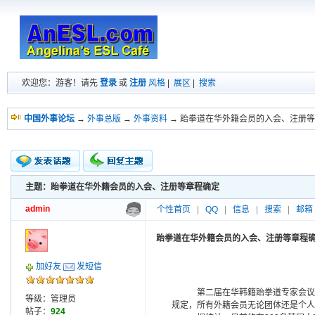
欢迎您：游客！请先
登录
或
注册
风格
|
展区
|
搜索
中国外事论坛
→
外事总版
→
外事资料
→ 跆拳道在华外籍会员的入会、注册
主题：跆拳道在华外籍会员的入会、注册等章程确定
新的主题
投票帖
admin
个性首页
|
QQ
|
信息
|
搜索
|
邮箱
交易帖
小字报
跆拳道在华外籍会员的入会、注册等章程
加好友
发短信
第二届在华韩籍跆拳道专家会议1
等级：管理员
规定，所有外籍会员无论团体还是个人
帖子：
924