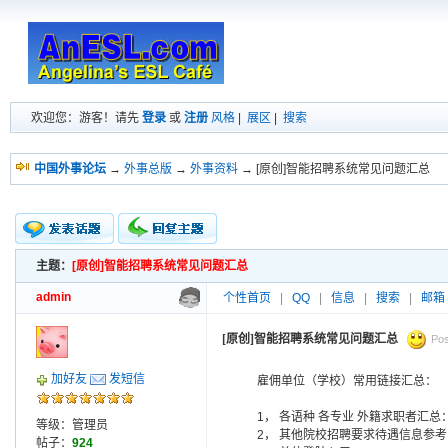
欢迎您：游客！请先
登录
或
注册
风格
|
展区
|
搜索
中国外事论坛
→
外事总版
→
外事资料
→ [原创]智能招聘系统常见问题汇总
主题：
[原创]智能招聘系统常见问题汇总
新的主题
投票帖
admin
个性首页
|
QQ
|
信息
|
搜索
|
邮箱
交易帖
小字报
[原创]智能招聘系统常见问题汇总
Pos
加好友
发短信
雇佣单位（学校）常用链接汇总：
1， 各语种 各专业 外籍求职者汇总
等级：管理员
2， 其他院校招聘要求待遇信息参
帖子：
924