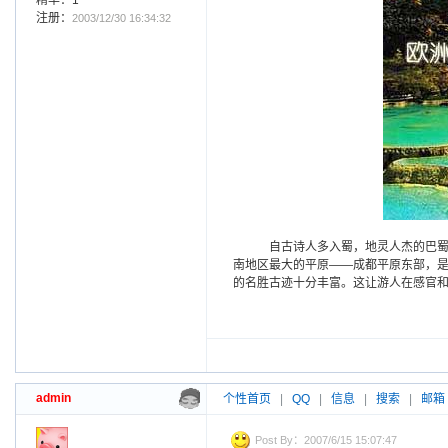
精华：1
注册：
2003/12/30 16:34:32
自古诗人多入蜀，地灵人杰的巴蜀
南地区最大的平原——成都平原东部，
的名胜古迹十分丰富。这让游人在感官
admin
个性首页
|
QQ
|
信息
|
搜索
|
邮箱
Post By：2007/6/15 15:07:47