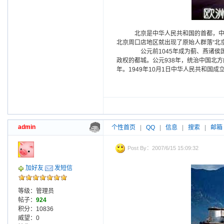
北京是中华人民共和国的首都，中
北京周口店地区就出现了原始人群落“北京
公元前1045年成为蓟、燕诸侯国
政权的都城。公元938年，统治中国北方
年。1949年10月1日中华人民共和国
admin
个性首页
|
QQ
|
信息
|
搜索
|
邮箱
Post By：2007/6/15 15:09:32
加好友
发短信
等级：管理员
帖子：
924
积分：10836
威望：0