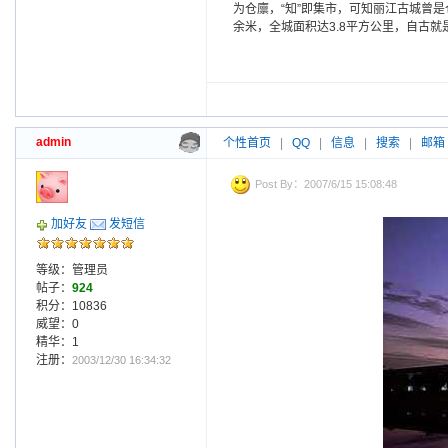
为仓廪，“知”即集市，可知丽江古城曾是
余米，全城面积达3.8平方公里，自古
admin
个性首页
|
QQ
|
信息
|
搜索
|
邮箱
Post By：2007/6/15 15:08:48
加好友
发短信
等级：管理员
帖子：
924
积分：10836
威望：0
精华：1
注册：
2003/12/30 16:34:32