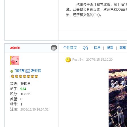
杭州位于浙江省东北部，离上海1
城。从秦朝设县治以来，杭州已有220
治、经济和文化的中心。
admin
个性首页
|
QQ
|
信息
|
搜索
|
邮箱
Post By：2007/6/15 15:10:20
加好友
发短信
等级：管理员
帖子：
924
积分：10836
威望：0
精华：1
注册：
2003/12/30 16:34:32