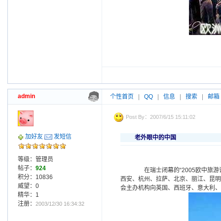
admin
个性首页
|
QQ
|
信息
|
搜索
|
邮箱
Post By：2007/6/15 15:11:02
加好友
发短信
老外眼中的中国
等级：管理员
帖子：
924
在瑞士闭幕的“2005欧中旅游
积分：10836
西安、杭州、拉萨、北京、丽江、昆明
威望：0
会主办机构向英国、西班牙、意大利、
精华：1
注册：
2003/12/30 16:34:32