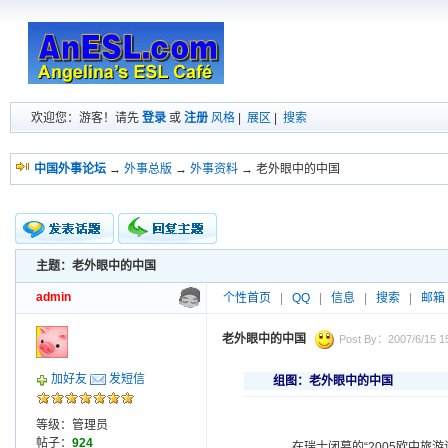
欢迎您：游客！请先
登录
或
注册
风格
|
展区
|
搜索
中国外事论坛
→
外事总版
→
外事资料
→ 老外眼中的中国
主题：老外眼中的中国
新的主题
投票帖
admin
个性首页
|
QQ
|
信息
|
搜索
|
邮箱
交易帖
小字报
老外眼中的中国
Post By：2007/6/15 15
加好友
发短信
组图：老外眼中的中国
等级：管理员
帖子：
924
在瑞士闭幕的“2005欧中旅游