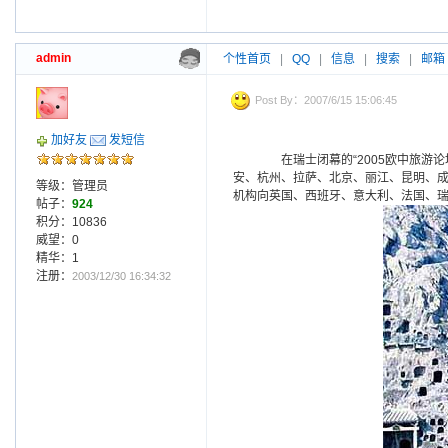
admin
个性首页
|
QQ
|
信息
|
搜索
|
邮箱
Post By：2007/6/15 15:06:45
加好友
发短信
在瑞士闭幕的“2005欧中旅游论
安、杭州、拉萨、北京、丽江、昆明、
等级：管理员
机构向英国、西班牙、意大利、法国、瑞
帖子：
924
积分：10836
威望：0
精华：1
注册：
2003/12/30 16:34:32