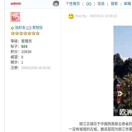
admin
个性首页
|
QQ
|
信息
|
搜索
|
邮箱
Post By：2007/6/15 15:08:22
加好友
发短信
等级：管理员
帖子：
924
积分：10836
威望：0
精华：1
注册：
2003/12/30 16:34:32
丽江古城位于中国西南部云南省的
一没有城墙的古城，据说是因为丽江世袭统