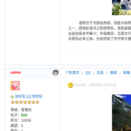
洛阳位于河南省西部，亚欧大陆桥东
之一，因地处洛河之阳而得名。洛阳是
出函谷是关中秦川；东临嵩岳；北靠太行
兵家的必争之地，也自然成了历代帝王
admin
个性首页
|
QQ
|
信息
|
搜索
|
邮箱
Post By：2007/6/15 15:07:20
加好友
发短信
等级：管理员
帖子：
924
积分：10836
威望：0