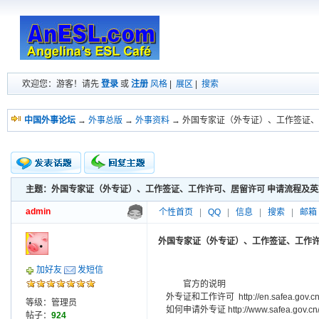
欢迎您：游客！请先
登录
或
注册
风格
|
展区
|
搜索
中国外事论坛
→
外事总版
→
外事资料
→ 外国专家证（外专证）、工作签证、
主题：外国专家证（外专证）、工作签证、工作许可、居留许可 申请流程及英
新的主题
投票帖
admin
个性首页
|
QQ
|
信息
|
搜索
|
邮箱
交易帖
小字报
外国专家证（外专证）、工作签证、工作许
加好友
发短信
官方的说明
外专证和工作许可 http://en.safea.gov.cn/
等级：管理员
如何申请外专证 http://www.safea.gov.cn/e
帖子：
924