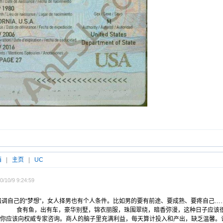
箱
|
主页
|
UC
/10/9 9:24:59
强调自己的“梦想”，女人择男也有个人条件。比如男的要有前途、要成熟、要疼自己…
车，豪华别墅，锦衣丽服，珠围翠绕，暗香弥漫，这种日子应该很不错的
你应该向权威专家咨询。商人的脑子里充满利益，每天算计投入和产出，缺乏温馨