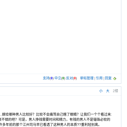
支持
(
0
)
中立
(
0
)
反对
(
0
)
单帖管理
|
引用
|
回复
小
大
2楼
…嫁给哪种男人比较好？比较不会痛骂自己瞎了眼睛？让我们一个个看过来:
吧？可是，男人挣钱需要时间和精力，有钱的男人不是锱铢必较的
。许多年前的那个江州司马早已看透了这种男人的本质??重利轻别离。