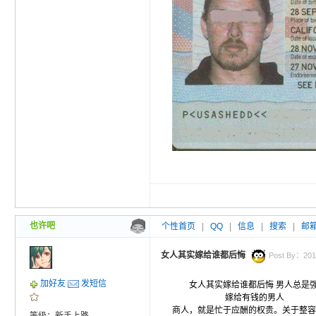
也许吧
个性首页
|
QQ
|
信息
|
搜索
|
邮
女人其实嫁给谁都后悔
Post By：2010
加好友
发短信
女人其实嫁给谁都后悔 男人总是
嫁给有钱的男人 食有鱼，出有
商人，就是忙于应酬的权贵。关于
整容