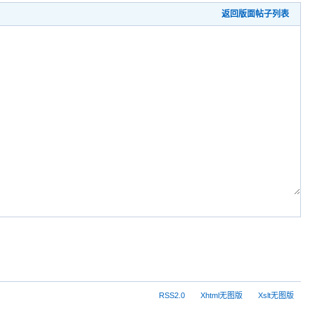
返回版面帖子列表
RSS2.0
Xhtml无图版
Xslt无图版