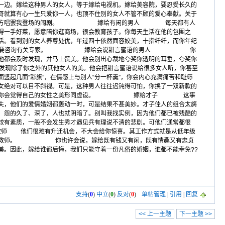
边。嫁给这种男人的女人，等于嫁给电视机，嫁给美容院，要忍受长久的
心一生只爱你一人，也顶不住别的女人不管不顾的爱心奉献。关于
就成了一场你方唱罢我登场的闹剧。 嫁给有闲的男人 每天都有人
得一手好菜，愿意陪你逛商场，很会教育孩子。你每天生活在他的包围之
活。看到别的女人养尊处优，年过四十依然面容姣美，十指纤纤，而你年纪
节要咨询有关专家。 嫁给会说甜言蜜语的男人 你
他都会及时发现，并马上赞美。他会别出心裁地夸奖你透明的耳垂，夸奖你
于发现除了你之外的其他女人的美。他会把甜言蜜语说给很多女人听，你甚至
竖起几面“彩旗”，在情感上与别人“分一杯羹”，你会内心充满痛苦和耻辱
以目不斜视。可是，这种男人往往迟钝得可怕，你换了一双新款的
情趣的男人，你会觉得自己的女性之美形同虚设。 嫁给才子 这事
夫，他们的爱情婚姻都轰动一时，可是结果不甚美妙。才子佳人的组合太旖
，怨的久了、深了，人也就阴暗了。别叫我找实例，因为他们都已被残酷的
，一般不会发生秀才遇见兵有理说不清的悲剧。可他们通常都很
 他们很难有升迁机会，不大会给你惊喜。其工作方式就是从低年级
女做家庭教师。 你也许会说，嫁给既有钱又有闲，既有情趣又有忠贞
美。因此，嫁给谁都后悔，我们只能守着一份凡俗的婚姻，谁都不能幸免??
支持
(
0
)
中立
(
0
)
反对
(
0
)
单帖管理
|
引用
|
回复
<< 上一主题
下一主题 >>