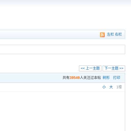
左栏
右栏
<< 上一主题
下一主题 >>
共有
39549
人关注过本帖
树形
打印
小
大
1楼