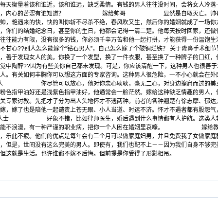
量着该和谁近，该和谁远，缺乏柔情。有钱的男人往往没时间，会将女人冷落一
的华丽，内心的苦涩有谁知道？ 嫁给帅哥 显然是自取灭亡。帅哥就算有
长的帅，艳遇来的快，快的叫你斩不尽杀不绝，春风吹又生，然后你的婚姻
，你们的结婚纪念日，甚至你的生日，他都会记得一清二楚。他每天按时回家，还做
往往能力有限，没有很多的钱，你必须千辛万苦和他一起打拼，才能获得一份温饱生
甘心??别人怎么能嫁个“钻石男人”，自己怎么嫁了个破铜烂铁？ 关于
隆鼻
手术细
，善于发现女人的美。你换了一个发型，换了一件衣服，甚至换了一种牌子的口红，
觉中陶醉??因为有些美你自己都未发现。可是，你应该清醒一下，这种男人也很善
人。有关
如何丰胸
你可以想这方面的专家咨询。这种男人很危险，一不小心就会在外面
尽管可以放心，他对你忠心耿耿，毫无二心，对身边擦肩而过的美女绝对可
他涂粉色指甲油好还是浅紫色指甲油好，他通常会一脸茫然。嫁给这种缺乏
关专家讨教。先把才子分为出人头地怀才不遇两种。前者的各种翘楚有徐志摩、郁达
嫁，嫁了也是陪他一起谴责上苍无眼、小人当道、时运不济。怀才不遇者都有股怨气
好象不错，比如律师医生，婚后遇到什么事情都有人护航。这类人较有素质
且可能不浪漫，有一种严谨的职业病，把你一个人困在婚姻里哀嚎。 嫁给教师
复始，乐此不疲。他们的优点是每年会有三个月可以做家庭妇男，并且免费我子
，但是，世间没有这么完美的男人。即使有，我们也配不上－－因为我们自身不够完
但这就是生活。也许谁都不嫁不后悔。但前提是你受得了形影相吊。