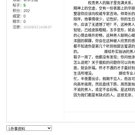
等级：新手上路
权贵男人的脑子里充满关系，每天衡
帖子：
5
精神上的空虚，空有一份表面上
积分：202
整容
你应该向权威专家咨询。帅哥
威望：0
陪伴，他事情很少，记性好，你的生日
精华：0
中，应该了无遗憾了吧？不，这种男人
注册：
2010/9/13 14:58:07
轻轻，已经皮肤粗糙，玉手变形，就会不
的心情会格外舒畅，这种男人聪明心细
浑圆的脚踝，你会在这种被人欣赏的感
都不知道你是第几个听到他甜言蜜语的
的。 嫁给朴实拙讷的男人 你
鞋子一周了，他都没有发现；你问
怎么说呢？关于
瘦脸
的问题你可以向有
旎，就会折福。怀才不遇的才子最好别
生活所埋没。 嫁给专业人士 
忙，半夜要出诊，假期不见人，而
向高年级爬，然后直线下跌，周而
不渝的男人，肯定不会后悔。是这样的
因为我们都是有缺点的人。这很无奈，