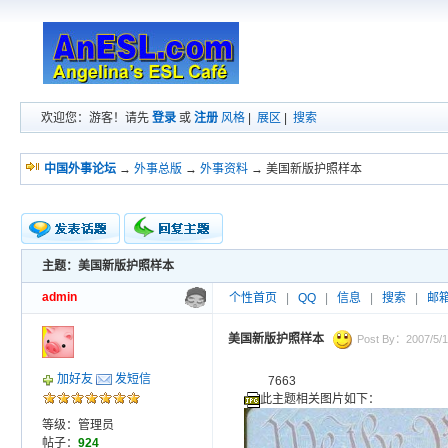
欢迎您：游客！请先
登录
或
注册
风格
|
展区
|
搜索
中国外事论坛
→
外事总版
→
外事资料
→ 美国新版护照样本
主题：美国新版护照样本
新的主题
投票帖
admin
个性首页
|
QQ
|
信息
|
搜索
|
邮
交易帖
小字报
美国新版护照样本
Post By：2007/5/1
加好友
发短信
7663
此主题相关图片如下：
等级：管理员
帖子：
924