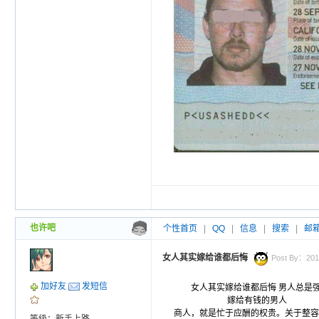
也许吧
个性首页
|
QQ
|
信息
|
搜索
|
邮
女人其实嫁给谁都后悔
Post By：2010
加好友
发短信
女人其实嫁给谁都后悔 男人总是
嫁给有钱的男人 食有鱼，出有
商人，就是忙于应酬的权贵。关于
整容