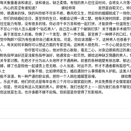
量着该和谁近，该和谁远，缺乏柔情。有钱的男人往往没时间，会将女人冷落一
的华丽，内心的苦涩有谁知道？ 嫁给帅哥 显然是自取灭亡。帅哥就算有
长的帅，艳遇来的快，快的叫你斩不尽杀不绝，春风吹又生，然后你的婚姻
，你们的结婚纪念日，甚至你的生日，他都会记得一清二楚。他每天按时回家，还做
往往能力有限，没有很多的钱，你必须千辛万苦和他一起打拼，才能获得一份温饱生
甘心??别人怎么能嫁个“钻石男人”，自己怎么嫁了个破铜烂铁？ 关于
隆鼻
手术细
，善于发现女人的美。你换了一个发型，换了一件衣服，甚至换了一种牌子的口红，
觉中陶醉??因为有些美你自己都未发现。可是，你应该清醒一下，这种男人也很善
人。有关
如何丰胸
你可以想这方面的专家咨询。这种男人很危险，一不小心就会在外面
尽管可以放心，他对你忠心耿耿，毫无二心，对身边擦肩而过的美女绝对可
他涂粉色指甲油好还是浅紫色指甲油好，他通常会一脸茫然。嫁给这种缺乏
关专家讨教。先把才子分为出人头地怀才不遇两种。前者的各种翘楚有徐志摩、郁达
嫁，嫁了也是陪他一起谴责上苍无眼、小人当道、时运不济。怀才不遇者都有股怨气
好象不错，比如律师医生，婚后遇到什么事情都有人护航。这类人较有素质
且可能不浪漫，有一种严谨的职业病，把你一个人困在婚姻里哀嚎。 嫁给教师
复始，乐此不疲。他们的优点是每年会有三个月可以做家庭妇男，并且免费我子
，但是，世间没有这么完美的男人。即使有，我们也配不上－－因为我们自身不够完
但这就是生活。也许谁都不嫁不后悔。但前提是你受得了形影相吊。