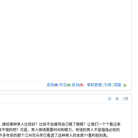
支持
(
0
)
中立
(
0
)
反对
(
0
)
单帖管理
|
引用
|
回复
小
大
2楼
…嫁给哪种男人比较好？比较不会痛骂自己瞎了眼睛？让我们一个个看过来:
吧？可是，男人挣钱需要时间和精力，有钱的男人不是锱铢必较的
。许多年前的那个江州司马早已看透了这种男人的本质??重利轻别离。