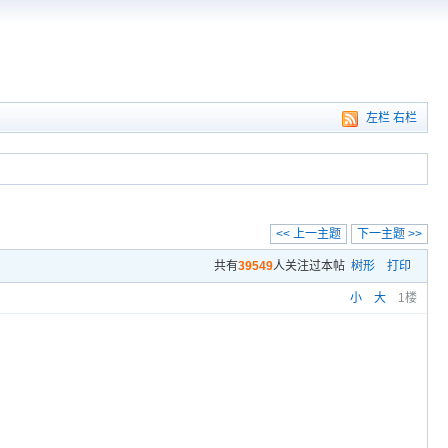
左栏
右栏
<< 上一主题
下一主题 >>
共有
39549
人关注过本帖
树形
打印
小
大
1楼