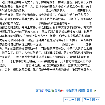
边。嫁给这种男人的女人，等于嫁给电视机，嫁给美容院，要忍受长久的
心一生只爱你一人，也顶不住别的女人不管不顾的爱心奉献。关于
就成了一场你方唱罢我登场的闹剧。 嫁给有闲的男人 每天都有人
得一手好菜，愿意陪你逛商场，很会教育孩子。你每天生活在他的包围之
活。看到别的女人养尊处优，年过四十依然面容姣美，十指纤纤，而你年纪
节要咨询有关专家。 嫁给会说甜言蜜语的男人 你
他都会及时发现，并马上赞美。他会别出心裁地夸奖你透明的耳垂，夸奖你
于发现除了你之外的其他女人的美。他会把甜言蜜语说给很多女人听，你甚至
竖起几面“彩旗”，在情感上与别人“分一杯羹”，你会内心充满痛苦和耻辱
以目不斜视。可是，这种男人往往迟钝得可怕，你换了一双新款的
情趣的男人，你会觉得自己的女性之美形同虚设。 嫁给才子 这事
夫，他们的爱情婚姻都轰动一时，可是结果不甚美妙。才子佳人的组合太旖
，怨的久了、深了，人也就阴暗了。别叫我找实例，因为他们都已被残酷的
，一般不会发生秀才遇见兵有理说不清的悲剧。可他们通常都很
 他们很难有升迁机会，不大会给你惊喜。其工作方式就是从低年级
女做家庭教师。 你也许会说，嫁给既有钱又有闲，既有情趣又有忠贞
美。因此，嫁给谁都后悔，我们只能守着一份凡俗的婚姻，谁都不能幸免??
支持
(
0
)
中立
(
0
)
反对
(
0
)
单帖管理
|
引用
|
回复
<< 上一主题
下一主题 >>