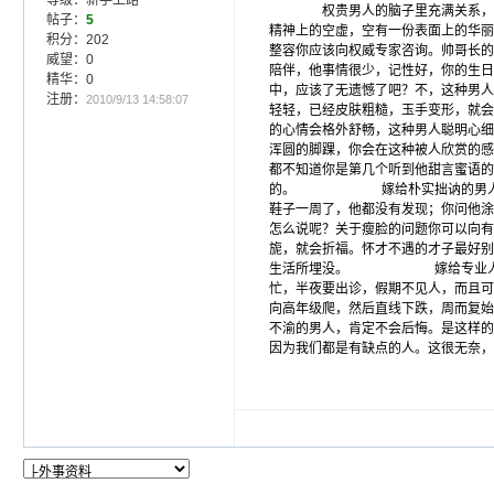
等级：新手上路
权贵男人的脑子里充满关系，每天衡
帖子：
5
精神上的空虚，空有一份表面上
积分：202
整容
你应该向权威专家咨询。帅哥
威望：0
陪伴，他事情很少，记性好，你的生日
精华：0
中，应该了无遗憾了吧？不，这种男人
注册：
2010/9/13 14:58:07
轻轻，已经皮肤粗糙，玉手变形，就会不
的心情会格外舒畅，这种男人聪明心细
浑圆的脚踝，你会在这种被人欣赏的感
都不知道你是第几个听到他甜言蜜语的
的。 嫁给朴实拙讷的男人 你
鞋子一周了，他都没有发现；你问
怎么说呢？关于
瘦脸
的问题你可以向有
旎，就会折福。怀才不遇的才子最好别
生活所埋没。 嫁给专业人士 
忙，半夜要出诊，假期不见人，而
向高年级爬，然后直线下跌，周而
不渝的男人，肯定不会后悔。是这样的
因为我们都是有缺点的人。这很无奈，