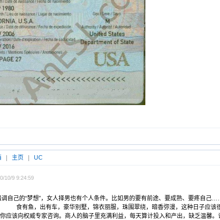
箱
|
主页
|
UC
/10/9 9:24:59
强调自己的“梦想”，女人择男也有个人条件。比如男的要有前途、要成熟、要疼自己…
车，豪华别墅，锦衣丽服，珠围翠绕，暗香弥漫，这种日子应该很不错的
你应该向权威专家咨询。商人的脑子里充满利益，每天算计投入和产出，缺乏温馨