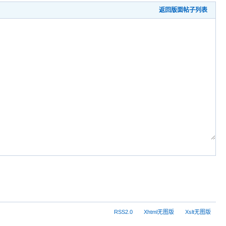
返回版面帖子列表
RSS2.0
Xhtml无图版
Xslt无图版