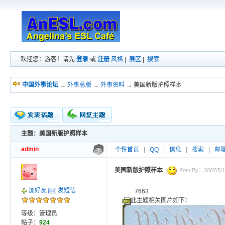
欢迎您：游客！请先
登录
或
注册
风格
|
展区
|
搜索
中国外事论坛
→
外事总版
→
外事资料
→ 美国新版护照样本
主题：美国新版护照样本
新的主题
投票帖
admin
个性首页
|
QQ
|
信息
|
搜索
|
邮
交易帖
小字报
美国新版护照样本
Post By：2007/5/1
加好友
发短信
7663
此主题相关图片如下：
等级：管理员
帖子：
924